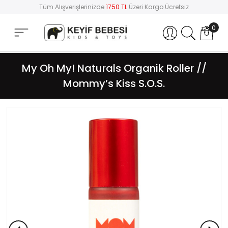
Tüm Alışverişlerinizde
1750 TL
Üzeri Kargo Ücretsiz
0
Hesabım
My Oh My! Naturals Organik Roller //
Mommy’s Kiss S.O.S.