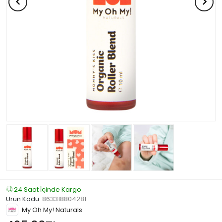
24 Saat İçinde Kargo
Ürün Kodu
:
863318804281
My Oh My! Naturals