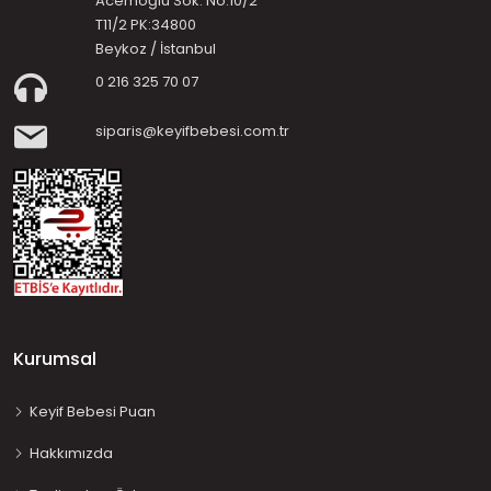
Acemoğlu Sok. No:10/2
T11/2 PK:34800
Beykoz / İstanbul
0 216 325 70 07
siparis@keyifbebesi.com.tr
Kurumsal
Keyif Bebesi Puan
Hakkımızda