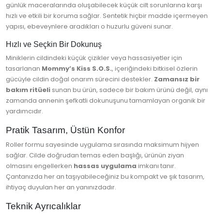
günlük maceralarında oluşabilecek küçük cilt sorunlarına karşı
hızlı ve etkili bir koruma sağlar. Sentetik hiçbir madde içermeyen
yapısı, ebeveynlere aradıkları o huzurlu güveni sunar.
Hızlı ve Seçkin Bir Dokunuş
Miniklerin cildindeki küçük çizikler veya hassasiyetler için
tasarlanan
Mommy’s Kiss S.O.S.
, içeriğindeki bitkisel özlerin
gücüyle cildin doğal onarım sürecini destekler.
Zamansız bir
bakım ritüeli
sunan bu ürün, sadece bir bakım ürünü değil, aynı
zamanda annenin şefkatli dokunuşunu tamamlayan organik bir
yardımcıdır.
Pratik Tasarım, Üstün Konfor
Roller formu sayesinde uygulama sırasında maksimum hijyen
sağlar. Cilde doğrudan temas eden başlığı, ürünün ziyan
olmasını engellerken
hassas uygulama
imkanı tanır.
Çantanızda her an taşıyabileceğiniz bu kompakt ve şık tasarım,
ihtiyaç duyulan her an yanınızdadır.
Teknik Ayrıcalıklar