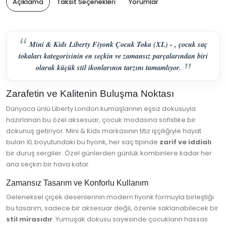
Açıklama
Taksit Seçenekleri
Yorumlar
Mini & Kids Liberty Fiyonk Çocuk Toka (XL) - , çocuk saç
tokaları kategorisinin en seçkin ve zamansız parçalarından biri
olarak küçük stil ikonlarının tarzını tamamlıyor.
Zarafetin ve Kalitenin Buluşma Noktası
Dünyaca ünlü Liberty London kumaşlarının eşsiz dokusuyla
hazırlanan bu özel aksesuar, çocuk modasına sofistike bir
dokunuş getiriyor. Mini & Kids markasının titiz işçiliğiyle hayat
bulan XL boyutundaki bu fiyonk, her saç tipinde
zarif ve iddialı
bir duruş sergiler. Özel günlerden günlük kombinlere kadar her
ana seçkin bir hava katar.
Zamansız Tasarım ve Konforlu Kullanım
Geleneksel çiçek desenlerinin modern fiyonk formuyla birleştiği
bu tasarım, sadece bir aksesuar değil, özenle saklanabilecek bir
stil mirasıdır
. Yumuşak dokusu sayesinde çocukların hassas