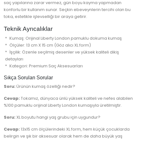
saç yapılarına zarar vermez, gün boyu kayma yapmadan
konforlu bir kullanım sunar. Seçkin ebeveynlerin tercihi olan bu
toka, estetikle işlevselliği bir araya getirir.
Teknik Ayrıcalıklar
Kumaş: Orijinal Liberty London pamuklu dokuma kumaş
Ölçüler: 13 cm X 15 cm (Göz alıcı XL form)
İşçilik: Özenle seçilmiş desenler ve yüksek kaliteli dikiş
detayları
Kategori: Premium Saç Aksesuarları
Sıkça Sorulan Sorular
Soru:
Ürünün kumaş özelliği nedir?
Cevap:
Tokamız, dünyaca ünlü yüksek kaliteli ve nefes alabilen
%100 pamuklu orijinal Liberty London kumaşıyla üretilmiştir.
Soru:
XL boyutu hangi yaş grubu için uygundur?
Cevap:
13x15 cm ölçülerindeki XL form, hem küçük çocuklarda
belirgin ve şık bir aksesuar olarak hem de daha büyük yaş