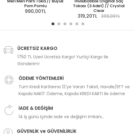
Meri Meri Parti Toka // Büyük
Invisibobble Original Saç
Pom Pomlu
Tokası (3 Adet) // Crystal
990,00TL
Clear
319,20TL
399,00TL
ÜCRETSİZ KARGO
1750 TL Üzeri Ücretsiz Kargo! Yurtiçi Kargo ile
Gönderim!
ÖDEME YÖNTEMLERİ
Tüm Kredi Kartlarına 12'ye Varan Taksit, Havale/EFT ve
Kapıda NAKİT Ödeme, Kapıda KREDİ KARTI ile ödeme
İADE & DEĞİŞİM
14 İş günü içinde iade ve değişim imkanı...
GÜVENLİK ve GÜVENİLİRLİK