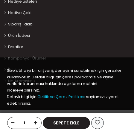
Hediye Listeleri
Hediye Çeki
Sipariş Takibi
Ürün İadesi
Fırsatlar
Kampanyalı Ürünler
İletişim
Size daha iyi bir alışveriş deneyimi sunabilmek için çerezler
kullanıyoruz. Detaylı bilgi için çerez politikamızı ve kişisel
Ne Aramıştınız…
verilerin korunması hakkında açıklama metnini
inceleyebilirsiniz.
Detaylı bilgi için
Gizlilik ve Çerez Politikası
sayfamızı ziyaret
edebilirsiniz.
Copyright © 2020 Keyif Bebesi | Kids & Toys, Geliştirici
Kabuk
Tamam
Yazılım
SEPETE EKLE