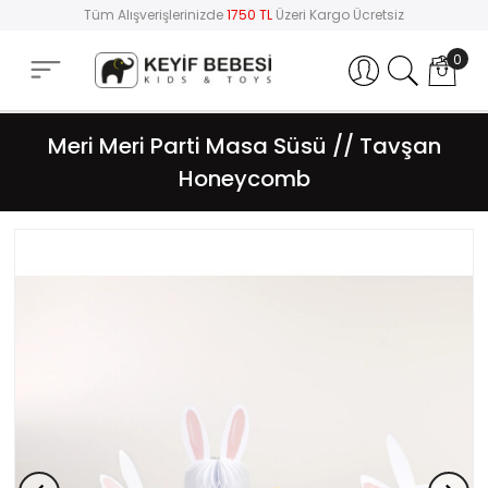
Tüm Alışverişlerinizde
1750 TL
Üzeri Kargo Ücretsiz
0
Hesabım
Meri Meri Parti Masa Süsü // Tavşan
Honeycomb