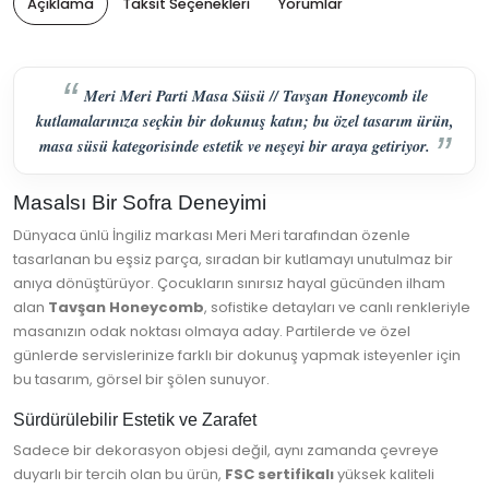
Açıklama
Taksit Seçenekleri
Yorumlar
Meri Meri Parti Masa Süsü // Tavşan Honeycomb ile
kutlamalarınıza seçkin bir dokunuş katın; bu özel tasarım ürün,
masa süsü kategorisinde estetik ve neşeyi bir araya getiriyor.
Masalsı Bir Sofra Deneyimi
Dünyaca ünlü İngiliz markası Meri Meri tarafından özenle
tasarlanan bu eşsiz parça, sıradan bir kutlamayı unutulmaz bir
anıya dönüştürüyor. Çocukların sınırsız hayal gücünden ilham
alan
Tavşan Honeycomb
, sofistike detayları ve canlı renkleriyle
masanızın odak noktası olmaya aday. Partilerde ve özel
günlerde servislerinize farklı bir dokunuş yapmak isteyenler için
bu tasarım, görsel bir şölen sunuyor.
Sürdürülebilir Estetik ve Zarafet
Sadece bir dekorasyon objesi değil, aynı zamanda çevreye
duyarlı bir tercih olan bu ürün,
FSC sertifikalı
yüksek kaliteli