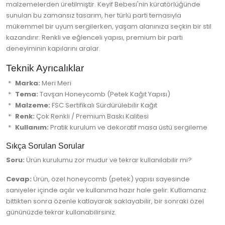
malzemelerden üretilmiştir. Keyif Bebesi'nin küratörlüğünde
sunulan bu zamansız tasarım, her türlü parti temasıyla
mükemmel bir uyum sergilerken, yaşam alanınıza seçkin bir stil
kazandırır. Renkli ve eğlenceli yapısı, premium bir parti
deneyiminin kapılarını aralar.
Teknik Ayrıcalıklar
Marka:
Meri Meri
Tema:
Tavşan Honeycomb (Petek Kağıt Yapısı)
Malzeme:
FSC Sertifikalı Sürdürülebilir Kağıt
Renk:
Çok Renkli / Premium Baskı Kalitesi
Kullanım:
Pratik kurulum ve dekoratif masa üstü sergileme
Sıkça Sorulan Sorular
Soru:
Ürün kurulumu zor mudur ve tekrar kullanılabilir mi?
Cevap:
Ürün, özel honeycomb (petek) yapısı sayesinde
saniyeler içinde açılır ve kullanıma hazır hale gelir. Kutlamanız
bittikten sonra özenle katlayarak saklayabilir, bir sonraki özel
gününüzde tekrar kullanabilirsiniz.