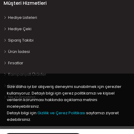
Müşteri Hizmetleri
Hediye Listeleri
Hediye Çeki
Sipariş Takibi
Ürün İadesi
Fırsatlar
Kampanyalı Ürünler
İletişim
Size daha iyi bir alışveriş deneyimi sunabilmek için çerezler
kullanıyoruz. Detaylı bilgi için çerez politikamızı ve kişisel
Ne Aramıştınız…
verilerin korunması hakkında açıklama metnini
inceleyebilirsiniz.
Detaylı bilgi için
Gizlilik ve Çerez Politikası
sayfamızı ziyaret
edebilirsiniz.
Copyright © 2020 Keyif Bebesi | Kids & Toys, Geliştirici
Kabuk