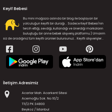
Keyif Bebesi
Bu mini mağaza aslında bir blog ile başlayan bir
yolculuğun keyifli bir durağı... Sadece Keyif Bebesi'nin
tercih ettiği, sevdiği, kullandığı ve önerdiği markaların
buluştuğu bir anne bebek alışveriş platformu:) Umarım
siz de aradığınız tüm keyifli ürünleri bulursunuz... Keyifli alışverişler...
İletişim Adresimiz
Acarlar Mah. Acarkent Sitesi
Acemoğlu Sok. No:10/2
T11/2 PK:34800
Beykoz / İstanbul