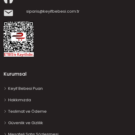
siparis@keyifbebesi.com.tr
Kurumsal
Keyif Bebesi Puan
Hakkımızda
Teslimat ve Ödeme
Güvenlik ve Gizlilik
Mesafeli Satış Sözleşmesi