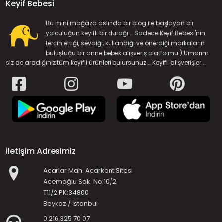
Keyif Bebesi
Bu mini mağaza aslında bir blog ile başlayan bir
yolculuğun keyifli bir durağı... Sadece Keyif Bebesi'nin
tercih ettiği, sevdiği, kullandığı ve önerdiği markaların
buluştuğu bir anne bebek alışveriş platformu:) Umarım
siz de aradığınız tüm keyifli ürünleri bulursunuz... Keyifli alışverişler...
İletişim Adresimiz
Acarlar Mah. Acarkent Sitesi
Acemoğlu Sok. No:10/2
T11/2 PK:34800
Beykoz / İstanbul
0 216 325 70 07