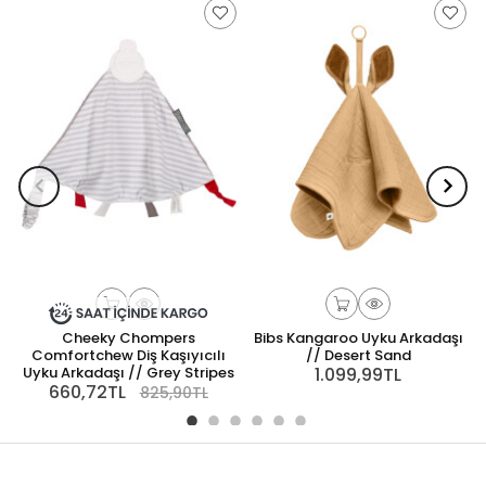
Cheeky Chompers
Bibs Kangaroo Uyku Arkadaşı
Comfortchew Diş Kaşıyıcılı
// Desert Sand
Uyku Arkadaşı // Grey Stripes
1.099,99TL
660,72TL
825,90TL