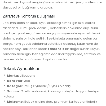
duruşu ve duyusal zenginliğiyle sıradan bir peluşun çok ötesinde,
duygusal bir bağ kurma aracıdır.
Zarafet ve Konforun Buluşması
Joe, miniklerin en sadık uyku arkadaşı olmak için özel olarak
tasarlandı. Yumuşacık dokusu, bebeklerin dokunma duyusunu
nazikçe uyarırken, güven veren yapısı sayesinde uyku rutinlerini
daha huzurlu bir hale getirir.
Seçkin
kutu sunumuyla gelen bu
parça, hem çocuk odalarına estetik bir dokunuş katar hem de
nesiller boyu saklanabilecek
zamansız
bir değer sunar. Büyülü
ormanın sıcaklığını bebeğinizin odasına taşıyan Joe, saf zevk ve
macera dolu bir dünyanın kapılarını aralar.
Teknik Ayrıcalıklar
Marka:
Lilliputiens
Karakter:
Joe
Kategori:
Peluş Oyuncak / Uyku Arkadaşı
Sunum:
Özel tasarlanmış, koleksiyon değeri taşıyan hediye
kutusu
Malzeme:
Bebek cildine dost, premium kalitede antialerjik