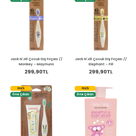
Jack N'Jill Çocuk Diş Fırçası //
Jack N'Jill Çocuk Diş Fırçası //
Monkey - Maymunn
Elephant - Fill
299,90TL
299,90TL
Hızlı
Hızlı
Öne Çıkan
Öne Çıkan