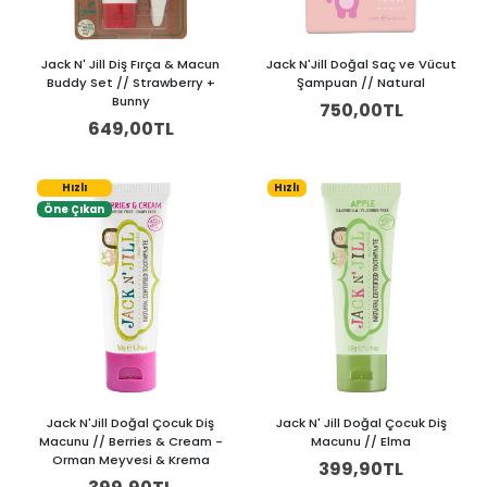
Jack N' Jill Diş Fırça & Macun
Jack N'Jill Doğal Saç ve Vücut
Buddy Set // Strawberry +
Şampuan // Natural
Bunny
750,00TL
649,00TL
Hızlı
Hızlı
Öne Çıkan
Jack N'Jill Doğal Çocuk Diş
Jack N' Jill Doğal Çocuk Diş
Macunu // Berries & Cream -
Macunu // Elma
Orman Meyvesi & Krema
399,90TL