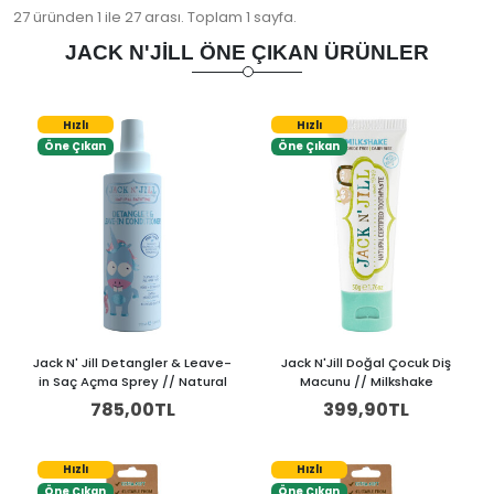
27 üründen 1 ile 27 arası. Toplam 1 sayfa.
JACK N'JILL ÖNE ÇIKAN ÜRÜNLER
Hızlı
Hızlı
Öne Çıkan
Öne Çıkan
Jack N' Jill Detangler & Leave-
Jack N'Jill Doğal Çocuk Diş
in Saç Açma Sprey // Natural
Macunu // Milkshake
785,00TL
399,90TL
Hızlı
Hızlı
Öne Çıkan
Öne Çıkan