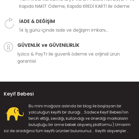
Kapıda NAKİT Ödeme, Kapıda KREDİ KARTI ile ödeme
İADE & DEĞİŞİM
14 İş günü içinde iade ve değişim imkanı...
GÜVENLİK ve GÜVENİLİRLİK
İyzico & PayTr ile güvenli ödeme ve orijinal ürün
garantisi
Keyif Bebesi
Bu mini mağaza aslında bir blog ile başlayan bir
yolculuğun keyifli bir durağı... Sadece Keyif Bebesi'nin
tercih ettiği, sevdiği, kullandığı ve önerdiği markaların
buluştuğu bir anne bebek alışveriş platformu:) Umarım
siz de aradığınız tüm keyifli ürünleri bulursunuz... Keyifli alışverişler...