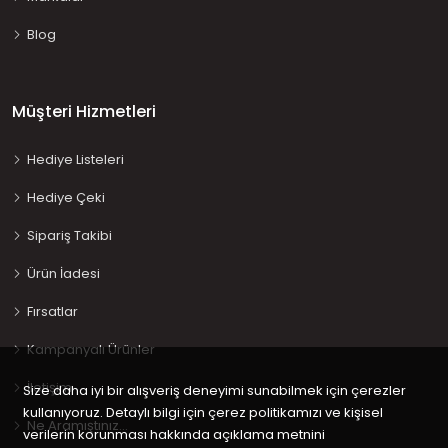
Blog
Müşteri Hizmetleri
Hediye Listeleri
Hediye Çeki
Sipariş Takibi
Ürün İadesi
Fırsatlar
Kampanyalı Ürünler
İletişim
Size daha iyi bir alışveriş deneyimi sunabilmek için çerezler
kullanıyoruz. Detaylı bilgi için çerez politikamızı ve kişisel
Ne Aramıştınız…
verilerin korunması hakkında açıklama metnini