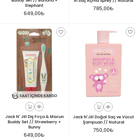
Buddy Set // Banana +
in Saç Açma Sprey // Natural
Elephant
785,00₺
649,00₺
Jack N' Jill Diş Fırça & Macun
Jack N'Jill Doğal Saç ve Vücut
Buddy Set // Strawberry +
Şampuan // Natural
Bunny
750,00₺
649,00₺