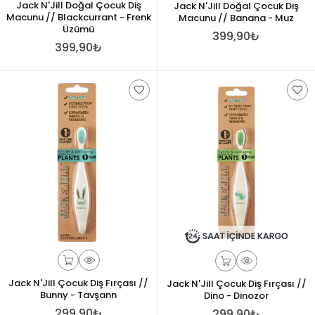
Jack N'Jill Doğal Çocuk Diş
Jack N'Jill Doğal Çocuk Diş
Macunu // Blackcurrant - Frenk
Macunu // Banana - Muz
Üzümü
399,90₺
399,90₺
Jack N'Jill Çocuk Diş Fırçası //
Jack N'Jill Çocuk Diş Fırçası //
Bunny - Tavşann
Dino - Dinozor
299,90₺
299,90₺