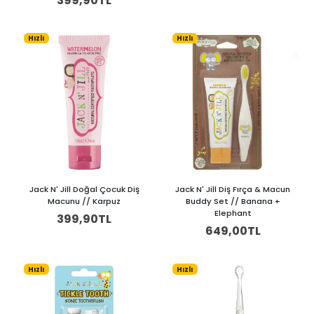
399,90TL
Hızlı
Hızlı
Jack N' Jill Doğal Çocuk Diş
Jack N' Jill Diş Fırça & Macun
Macunu // Karpuz
Buddy Set // Banana +
Elephant
399,90TL
649,00TL
Hızlı
Hızlı