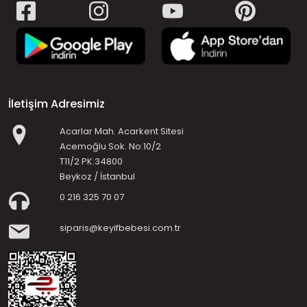
İletişim Adresimiz
Acarlar Mah. Acarkent Sitesi
Acemoğlu Sok. No:10/2
T11/2 PK:34800
Beykoz / İstanbul
0 216 325 70 07
siparis@keyifbebesi.com.tr