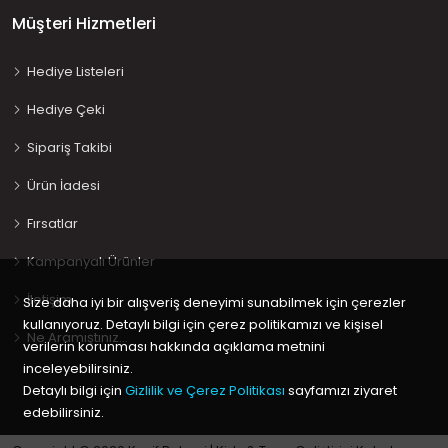
Müşteri Hizmetleri
Hediye Listeleri
Hediye Çeki
Sipariş Takibi
Ürün İadesi
Fırsatlar
Kampanyalı Ürünler
İletişim
Size daha iyi bir alışveriş deneyimi sunabilmek için çerezler
kullanıyoruz. Detaylı bilgi için çerez politikamızı ve kişisel
Ne Aramıştınız…
verilerin korunması hakkında açıklama metnini
inceleyebilirsiniz.
Detaylı bilgi için
Gizlilik ve Çerez Politikası
sayfamızı ziyaret
edebilirsiniz.