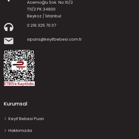
Acemoğlu Sok. No:10/2
T11/2 PK:34800
Beykoz / İstanbul
0 216 325 70 07
siparis@keyifbebesi.com.tr
Kurumsal
Keyif Bebesi Puan
Hakkımızda