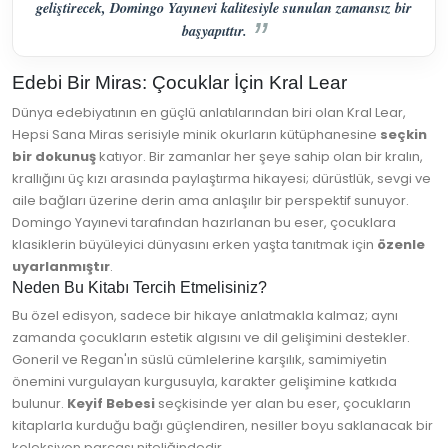
geliştirecek, Domingo Yayınevi kalitesiyle sunulan zamansız bir
başyapıttır.
Edebi Bir Miras: Çocuklar İçin Kral Lear
Dünya edebiyatının en güçlü anlatılarından biri olan Kral Lear,
Hepsi Sana Miras serisiyle minik okurların kütüphanesine
seçkin
bir dokunuş
katıyor. Bir zamanlar her şeye sahip olan bir kralın,
krallığını üç kızı arasında paylaştırma hikayesi; dürüstlük, sevgi ve
aile bağları üzerine derin ama anlaşılır bir perspektif sunuyor.
Domingo Yayınevi tarafından hazırlanan bu eser, çocuklara
klasiklerin büyüleyici dünyasını erken yaşta tanıtmak için
özenle
uyarlanmıştır
.
Neden Bu Kitabı Tercih Etmelisiniz?
Bu özel edisyon, sadece bir hikaye anlatmakla kalmaz; aynı
zamanda çocukların estetik algısını ve dil gelişimini destekler.
Goneril ve Regan'ın süslü cümlelerine karşılık, samimiyetin
önemini vurgulayan kurgusuyla, karakter gelişimine katkıda
bulunur.
Keyif Bebesi
seçkisinde yer alan bu eser, çocukların
kitaplarla kurduğu bağı güçlendiren, nesiller boyu saklanacak bir
koleksiyon parçası niteliğindedir.