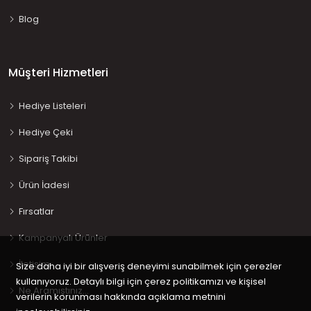
Blog
Müşteri Hizmetleri
Hediye Listeleri
Hediye Çeki
Sipariş Takibi
Ürün İadesi
Fırsatlar
Kampanyalı Ürünler
İletişim
Size daha iyi bir alışveriş deneyimi sunabilmek için çerezler
kullanıyoruz. Detaylı bilgi için çerez politikamızı ve kişisel
Ne Aramıştınız…
verilerin korunması hakkında açıklama metnini