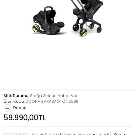
Stok Durumu
: Stoğa Girince Haber Ver
Ürün Kodu
:
DOONA.BARABAOTOK.5299
Doona
59.990,00TL
Ürün için henüz değerlendirme yapılmadı
Yorum