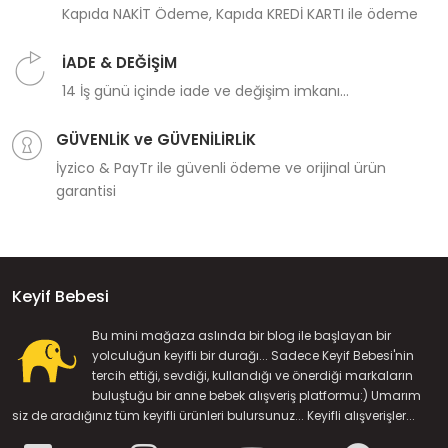
Kapıda NAKİT Ödeme, Kapıda KREDİ KARTI ile ödeme
İADE & DEĞİŞİM
14 İş günü içinde iade ve değişim imkanı...
GÜVENLİK ve GÜVENİLİRLİK
İyzico & PayTr ile güvenli ödeme ve orijinal ürün
garantisi
Keyif Bebesi
Bu mini mağaza aslında bir blog ile başlayan bir
yolculuğun keyifli bir durağı... Sadece Keyif Bebesi'nin
tercih ettiği, sevdiği, kullandığı ve önerdiği markaların
buluştuğu bir anne bebek alışveriş platformu:) Umarım
siz de aradığınız tüm keyifli ürünleri bulursunuz... Keyifli alışverişler...