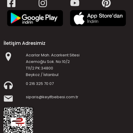
İletişim Adresimiz
Acarlar Mah. Acarkent Sitesi
Acemoğlu Sok. No:10/2
T11/2 PK:34800
Beykoz / İstanbul
0 216 325 70 07
siparis@keyifbebesi.com.tr