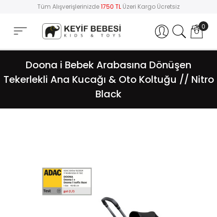
Tüm Alışverişlerinizde
1750 TL
Üzeri Kargo Ücretsiz
0
Hesabım
Doona i Bebek Arabasına Dönüşen
Tekerlekli Ana Kucağı & Oto Koltuğu // Nitro
Black