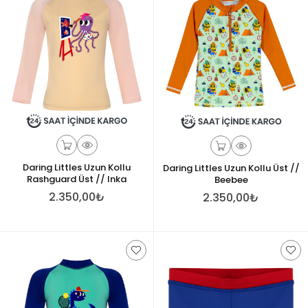
Daring Littles Uzun Kollu
Daring Littles Uzun Kollu Üst //
Rashguard Üst // Inka
Beebee
2.350,00₺
2.350,00₺