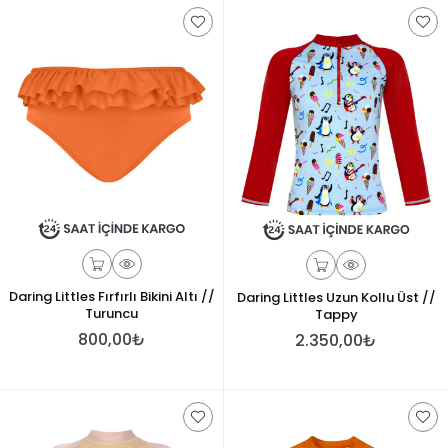
Daring Littles Fırfırlı Bikini Altı //
Daring Littles Uzun Kollu Üst //
Turuncu
Tappy
800,00₺
2.350,00₺