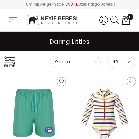
Tüm Alışverişlerinizde
1750 TL
Üzeri Kargo Ücretsiz
0
Hesabım
Daring Littles