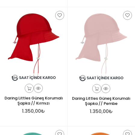
Daring Littles Güneş Korumalı
Daring Littles Güneş Korumalı
Şapka // Kırmızı
Şapka // Pembe
1.350,00₺
1.350,00₺