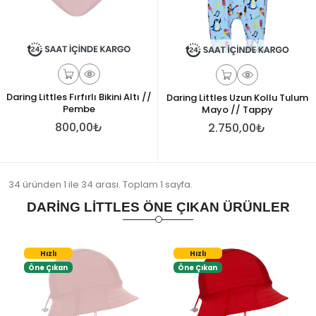
Daring Littles Fırfırlı Bikini Altı //
Daring Littles Uzun Kollu Tulum
Pembe
Mayo // Tappy
800,00₺
2.750,00₺
34 üründen 1 ile 34 arası. Toplam 1 sayfa.
DARING LITTLES ÖNE ÇIKAN ÜRÜNLER
Hızlı
Hızlı
Öne Çıkan
Öne Çıkan