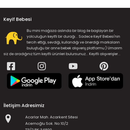
Keyif Bebesi
Bu mini mağaza aslında bir blog ile başlayan bir
yolculuğun keyifli bir durağı... Sadece Keyif Bebesi'nin
tercih ettiği, sevdiği, kullandığı ve önerdiği markaların
buluştuğu bir anne bebek alışveriş platformu:) Umarım
siz de aradığınız tüm keyifli ürünleri bulursunuz... Keyifli alışverişler...
İletişim Adresimiz
Acarlar Mah. Acarkent Sitesi
Acemoğlu Sok. No:10/2
T11/2 PK:34800