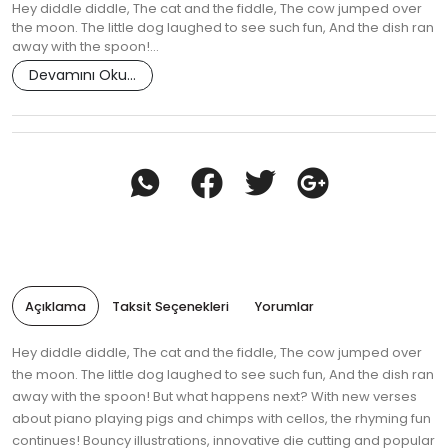
Hey diddle diddle, The cat and the fiddle, The cow jumped over
the moon. The little dog laughed to see such fun, And the dish ran
away with the spoon!…
Devamını Oku...
Açıklama
Taksit Seçenekleri
Yorumlar
Hey diddle diddle, The cat and the fiddle, The cow jumped over
the moon. The little dog laughed to see such fun, And the dish ran
away with the spoon! But what happens next? With new verses
about piano playing pigs and chimps with cellos, the rhyming fun
continues! Bouncy illustrations, innovative die cutting and popular