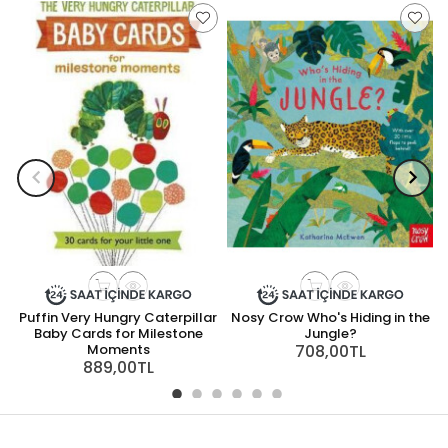
Puffin Very Hungry Caterpillar
Nosy Crow Who's Hiding in the
N
Baby Cards for Milestone
Jungle?
Moments
708,00TL
889,00TL