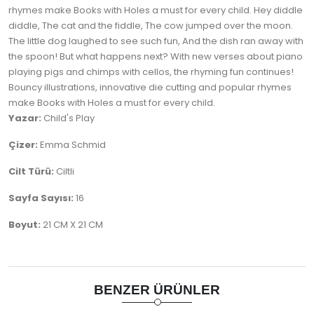
rhymes make Books with Holes a must for every child. Hey diddle
diddle, The cat and the fiddle, The cow jumped over the moon.
The little dog laughed to see such fun, And the dish ran away with
the spoon! But what happens next? With new verses about piano
playing pigs and chimps with cellos, the rhyming fun continues!
Bouncy illustrations, innovative die cutting and popular rhymes
make Books with Holes a must for every child.
Yazar:
Child's Play
Çizer:
Emma Schmid
Cilt Türü:
Ciltli
Sayfa Sayısı:
16
Boyut:
21 CM X 21 CM
BENZER ÜRÜNLER