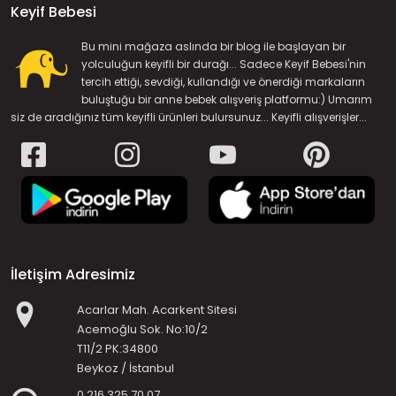
Keyif Bebesi
Bu mini mağaza aslında bir blog ile başlayan bir
yolculuğun keyifli bir durağı... Sadece Keyif Bebesi'nin
tercih ettiği, sevdiği, kullandığı ve önerdiği markaların
buluştuğu bir anne bebek alışveriş platformu:) Umarım
siz de aradığınız tüm keyifli ürünleri bulursunuz... Keyifli alışverişler...
İletişim Adresimiz
Acarlar Mah. Acarkent Sitesi
Acemoğlu Sok. No:10/2
T11/2 PK:34800
Beykoz / İstanbul
0 216 325 70 07