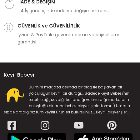
İADE & DEĞİŞİM
14 İş günü içinde iade ve değişim imkanı...
GÜVENLİK ve GÜVENİLİRLİK
İyzico & PayTr ile güvenli ödeme ve orijinal ürün
garantisi
Keyif Bebesi
Bu mini mağaza aslında bir blog ile başlayan bir
yolculuğun keyifli bir durağı... Sadece Keyif Bebesi'nin
tercih ettiği, sevdiği, kullandığı ve önerdiği markaların
buluştuğu bir anne bebek alışveriş platformu:) Umarım
siz de aradığınız tüm keyifli ürünleri bulursunuz... Keyifli alışverişler...