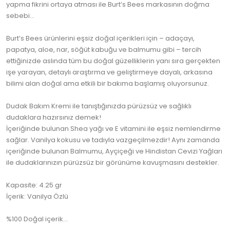
yapma fikrini ortaya atması ile Burt’s Bees markasının doğma
sebebi…
Burt’s Bees ürünlerini eşsiz doğal içerikleri için – adaçayı,
papatya, aloe, nar, söğüt kabuğu ve balmumu gibi – tercih
ettiğinizde aslında tüm bu doğal güzelliklerin yanı sıra gerçekten
işe yarayan, detaylı araştırma ve geliştirmeye dayalı, arkasına
bilimi alan doğal ama etkili bir bakıma başlamış oluyorsunuz.
Dudak Bakım Kremi ile tanıştığınızda pürüzsüz ve sağlıklı
dudaklara hazırsınız demek!
İçeriğinde bulunan Shea yağı ve E vitamini ile eşsiz nemlendirme
sağlar. Vanilya kokusu ve tadıyla vazgeçilmezdir! Aynı zamanda
içeriğinde bulunan Balmumu, Ayçiçeği ve Hindistan Cevizi Yağları
ile dudaklarınızın pürüzsüz bir görünüme kavuşmasını destekler.
Kapasite: 4.25 gr
İçerik: Vanilya Özlü
%100 Doğal içerik…