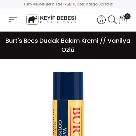
Tüm Alışverişlerinizde
1750 TL
Üzeri Kargo Ücretsiz
0
Hesabım
Burt's Bees Dudak Bakım Kremi // Vanilya
Özlü