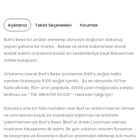
Açıklama
Taksit Seçenekleri
Yorumlar
Burt’s Bees bir arıdan esinlenip dünyaya doğal bir dokunuş
yapan şahane bir marka… Bebek ve anne bakımından ikonik
dudak bakım ürünlerine kadar en sevilenlerilye Keyif Bebesi’nde
sizinle buluşuyor…
Ortalama olarak Burt’s Bees ürünlerinin %99’u doğal, hatta
yarıdan fazlasıysa %100 doğal içerikli… Şu an dünyada 40’tan
fazla ülkede, 150+ ürün çeşidiyle, 40000 üzeri mağazada satışta…
Mottosu ise “ THE GREATER GOOD” - Herkesin İyiliği İçin!
Dünyaca ünlü bir foto muhabiri olan Burt’un arılara hayran olması
ve sonrasında küçük bir kasabaya taşınması ve arılarının
çalınmaması için Burt’s Bees (Burt’un Arıları) yazması aslında
markanın hikayesinin ilk adımı. Bir gün yolunun ressam Roxanne
ile kesişmesi ve Roxanne’ın Burt’ün arılarından etkilenip bal mumu