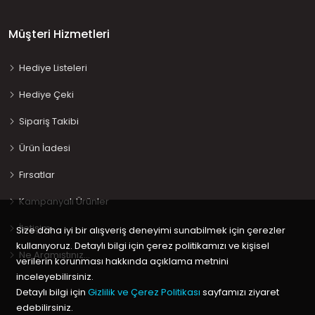
Müşteri Hizmetleri
Hediye Listeleri
Hediye Çeki
Sipariş Takibi
Ürün İadesi
Fırsatlar
Kampanyalı Ürünler
İletişim
Size daha iyi bir alışveriş deneyimi sunabilmek için çerezler
kullanıyoruz. Detaylı bilgi için çerez politikamızı ve kişisel
Ne Aramıştınız…
verilerin korunması hakkında açıklama metnini
inceleyebilirsiniz.
Detaylı bilgi için
Gizlilik ve Çerez Politikası
sayfamızı ziyaret
edebilirsiniz.